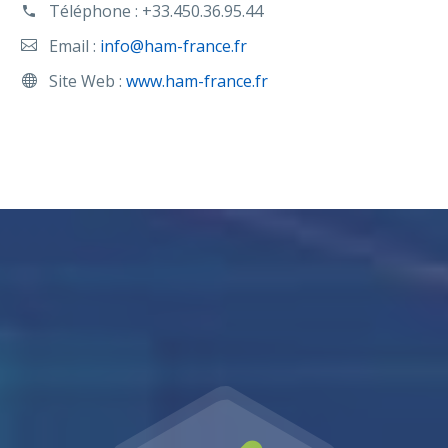
Téléphone :
+33.450.36.95.44
Email :
info@ham-france.fr
Site Web :
www.ham-france.fr