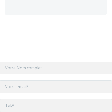
Veuillez nous envoyer votre
dossier complet
en remplissant le formulaire ci-dessous.