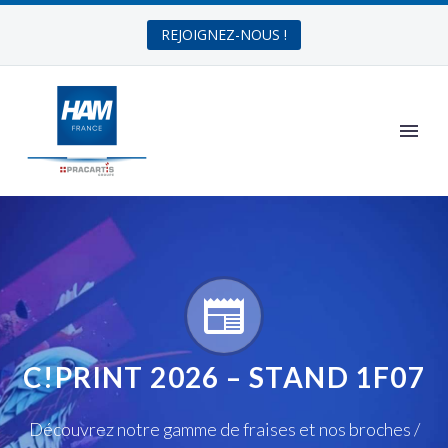
REJOIGNEZ-NOUS !


C!PRINT 2026 – STAND 1F07
Découvrez notre gamme de fraises et nos broches /