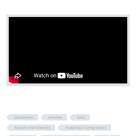
aluminium
artemis
bois
fraises monolevres
matériaux composites