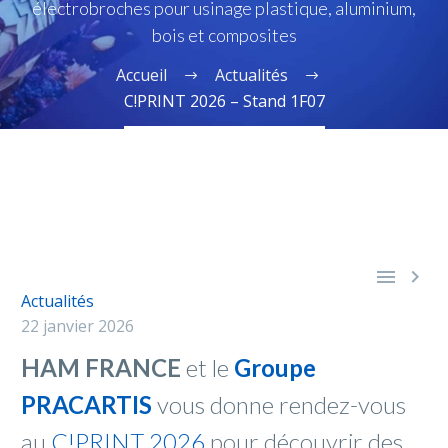
électrobroches pour usinage plastique, aluminium,
bois et composites
Accueil
Actualités
C!PRINT 2026 – Stand 1F07


Actualités
22 janvier 2026
HAM FRANCE
et le
Groupe
PRACARTIS
vous donne rendez-vous
au
C!PRINT 2026
pour découvrir des