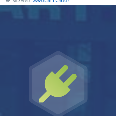
Site Web :
www.ham-france.fr
